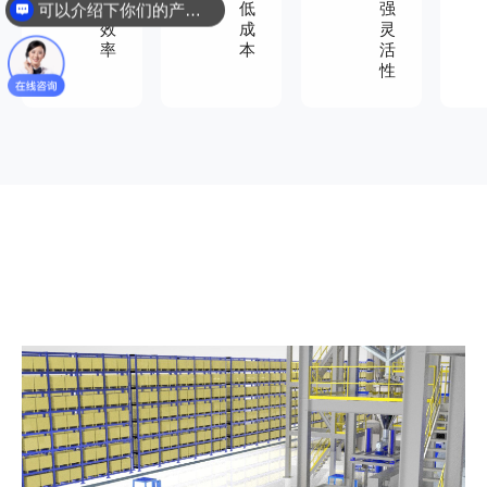
高
低
强
可以介绍下你们的产品么？
效
成
灵
率
本
活
性