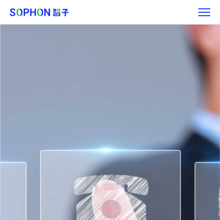
联
系
我
们